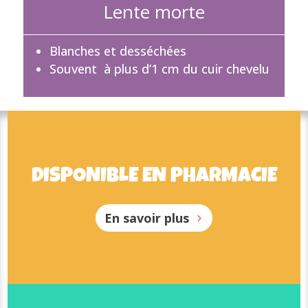
Lente morte
Blanches et desséchées
Souvent à plus d’1 cm du cuir chevelu
DISPONIBLE EN PHARMACIE
DISPONIBLE EN PHARMACIE
En savoir plus
En savoir plus