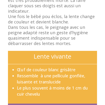
est très probablement morte.
La faire
claquer sous ses doigts est aussi un
indicateur.
Une fois le bébé pou éclos, la lente change
de couleur et devient blanche.
Dans tous les cas, le peignage avec un
peigne adapté reste un geste d’hygiène
quasiment indispensable pour se
débarrasser des lentes mortes.
Lente vivante
Œuf de couleur blanc grisâtre
Ressemble à une pellicule gonflée,
luisante et translucide
Le plus souvent à moins de 1 cm du
cuir chevelu